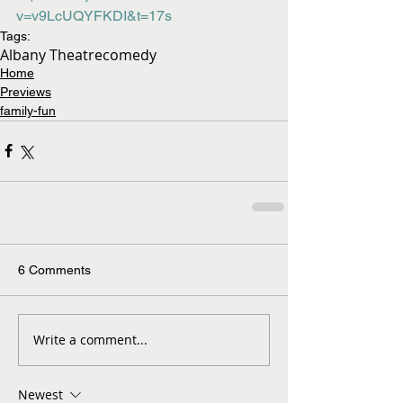
v=v9LcUQYFKDI&t=17s
Tags:
Albany Theatre
comedy
Home
Previews
family-fun
6 Comments
Write a comment...
Newest