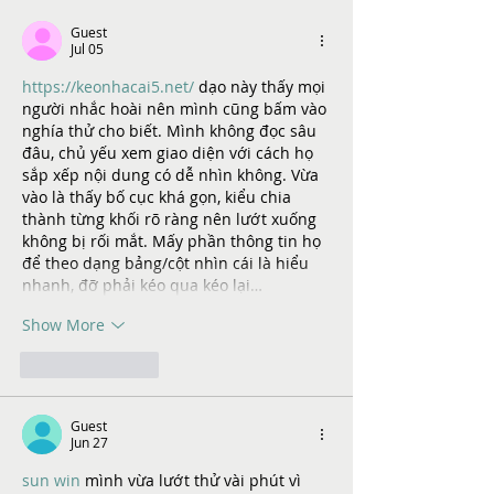
Guest
Jul 05
https://keonhacai5.net/
 dạo này thấy mọi 
người nhắc hoài nên mình cũng bấm vào 
nghía thử cho biết. Mình không đọc sâu 
đâu, chủ yếu xem giao diện với cách họ 
sắp xếp nội dung có dễ nhìn không. Vừa 
vào là thấy bố cục khá gọn, kiểu chia 
thành từng khối rõ ràng nên lướt xuống 
không bị rối mắt. Mấy phần thông tin họ 
để theo dạng bảng/cột nhìn cái là hiểu 
nhanh, đỡ phải kéo qua kéo lại…
Show More
Like
Reply
Guest
Jun 27
sun win
 mình vừa lướt thử vài phút vì 