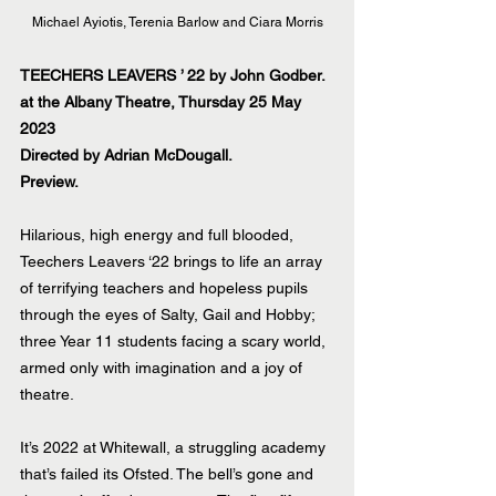
Michael Ayiotis, Terenia Barlow and Ciara Morris
TEECHERS LEAVERS ’ 22 by John Godber. 
at the Albany Theatre, Thursday 25 May 
2023
Directed by Adrian McDougall.
Preview.
Hilarious, high energy and full blooded, 
Teechers Leavers ‘22 brings to life an array 
of terrifying teachers and hopeless pupils 
through the eyes of Salty, Gail and Hobby; 
three Year 11 students facing a scary world, 
armed only with imagination and a joy of 
theatre.
It’s 2022 at Whitewall, a struggling academy 
that’s failed its Ofsted. The bell’s gone and 