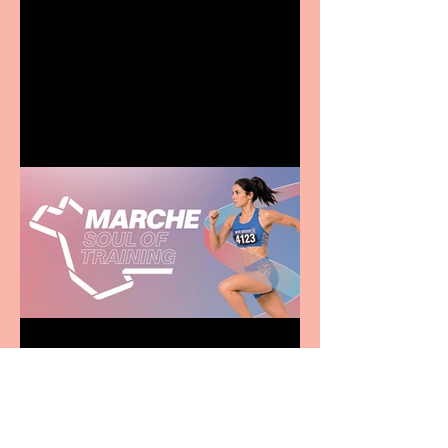
Terrific summer
entertainment for all the
family
Casa Atletica Italiana to
showcase Italian
excellence from the
Marche region – across