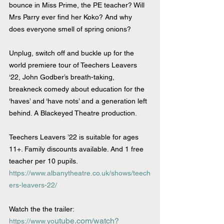
bounce in Miss Prime, the PE teacher? Will 
Mrs Parry ever find her Koko? And why 
does everyone smell of spring onions?
Unplug, switch off and buckle up for the 
world premiere tour of Teechers Leavers 
‘22, John Godber’s breath-taking, 
breakneck comedy about education for the 
‘haves’ and ‘have nots’ and a generation left 
behind. A Blackeyed Theatre production.
Teechers Leavers ’22 is suitable for ages 
11+. Family discounts available. And 1 free 
teacher per 10 pupils.
https://www.albanytheatre.co.uk/shows/teech
ers-leavers-22/
Watch the the trailer: 
utube.com/watch?
https://www.yo