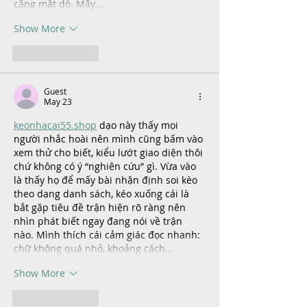
căng mắt dò. Mấy…
Show More
Like
Reply
Guest
May 23
keonhacai55.shop
 dạo này thấy mọi 
người nhắc hoài nên mình cũng bấm vào 
xem thử cho biết, kiểu lướt giao diện thôi 
chứ không có ý “nghiên cứu” gì. Vừa vào 
là thấy họ để mấy bài nhận định soi kèo 
theo dạng danh sách, kéo xuống cái là 
bắt gặp tiêu đề trận hiện rõ ràng nên 
nhìn phát biết ngay đang nói về trận 
nào. Mình thích cái cảm giác đọc nhanh: 
chữ không quá nhỏ, khoảng cách…
Show More
Like
Reply