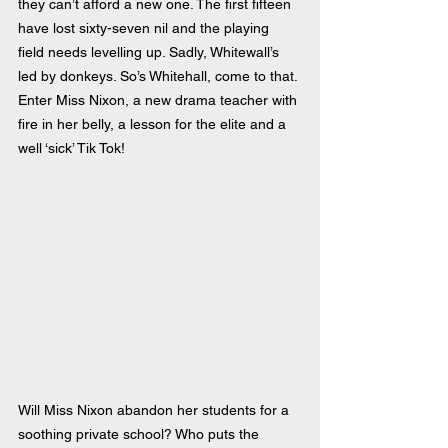
they can’t afford a new one. The first fifteen 
have lost sixty-seven nil and the playing 
field needs levelling up. Sadly, Whitewall’s 
led by donkeys. So’s Whitehall, come to that. 
Enter Miss Nixon, a new drama teacher with 
fire in her belly, a lesson for the elite and a 
well ‘sick’ Tik Tok!
Will Miss Nixon abandon her students for a 
soothing private school? Who puts the 