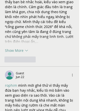
thấy bạn bè nhắc hoài, kiểu vào xem giao 
diện là chính. Cảm giác đầu tiên là trang 
làm khá gọn, chia nội dung theo từng 
khối nên nhìn phát hiểu ngay, không bị 
ngợp chữ. Mình thấy cái tiêu đề kiểu 
“cổng game chính thức 2026” để khá nổi, 
nên cũng yên tâm là đang ở đúng trang 
chứ không phải mấy trang linh tinh. Lướt 
trên điện thoại ổn,…
Show More
Like
Reply
Guest
Jun 22
rophim
 mình mới ghé thử vì thấy mấy 
đứa bạn hay nhắc, kiểu tò mò bấm vào 
xem giao diện ra sao thôi. Vào cái là 
trang hiện nội dung khá nhanh, không bị 
mấy hiệu ứng rườm rà che mất màn 
hình nên lướt một vòng thấy dễ chịu. 